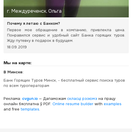
г. Междуреченск, Ольга
Почему я летаю с Банком?
Первое мое обращение в компанию, привлекла цена.
Понравился сервис и удобный сайт Банка горящих туров.
Жду путевку в подарок в будущем.
18.09.2019
Мы на карте:
В Минске:
Банк Горящих Туров Минск, - бесплатный сервис поиска туров
по всем туроператорам
Реклама:
cvgun.io
— Дапаможам
скласці рэзюмэ
на працу
онлайн бясплатна ў PDF.
Online resume builder
with
examples
and free
templates
.