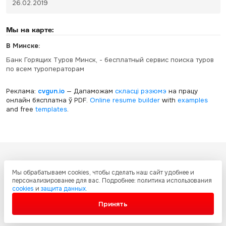
26.02.2019
Мы на карте:
В Минске:
Банк Горящих Туров Минск, - бесплатный сервис поиска туров
по всем туроператорам
Реклама:
cvgun.io
— Дапаможам
скласці рэзюмэ
на працу
онлайн бясплатна ў PDF.
Online resume builder
with
examples
and free
templates
.
Все ресурсы настоящего сайта, включая дизайн, текстовое и
Мы обрабатываем cookies, чтобы сделать наш сайт удобнее и
графическое содержание, структуру и оформление страниц защищены
персонализированее для вас. Подробнее: политика использования
международными соглашениями и законодательством Украины об
cookies
и
защита данных
.
охране авторских прав и интеллектуальной собственности. Любое
копирование и распространение материалов сайта без письменного
Принять
разрешения запрещено.