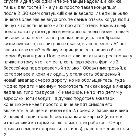
спустя 3 дня уже одни и те же танцы надоели. а как же
танцы для гостей ? - а у них просто такая концепция ...
после 21.30 всем спатушки!!! очень весело. Из еды не было
ничего более менее вкусного, те самые отзывы когда люди
пишут что есть нечего - это про этот отель. Важный шеф
повар ходит утром днем и вечером по всем своим точкам
питания а на деле - заветренные овощи, разнообразия
кухни никакого, на завтрак нет каши, вы серьезно в 5* нет
каши на завтрак? ребенку в принципе есть нечего было
кроме булок и риса. После мы стали питаться в ресторане у
пляжа потому что там есть хоть картофель фри. Из 3
басссейнов подогреваемый только 1 80сантиметровый, в
котором все и кони и люди.... у отеля есть обалденный
новый аквапарк через дорогу, но не обольщайтесь, туда
модно придти максимум посмотреть так как вода в январе
ледяная, типо градусов 14 наверное, не то что детям у
взрослых ноги сводит... я думаю подогрев аквапарк
конечно же имеет просто они не видят смысла его
включать. в общем и целом еда 2, номер 2, басейны и аква
2, пляж 4, територия 5, рестораны аля карты 3 (идите в
итальянский который возле пляжа, там работает Омар,
один из немногих нормальных типов), расположение отеля
2.