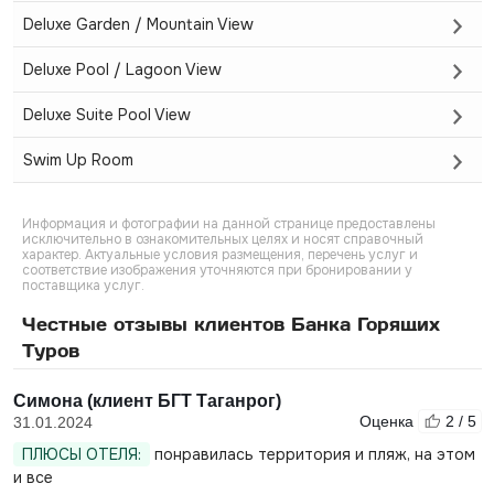
Deluxe Garden / Mountain View
Deluxe Pool / Lagoon View
Deluxe Suite Pool View
Swim Up Room
Информация и фотографии на данной странице предоставлены
исключительно в ознакомительных целях и носят справочный
характер. Актуальные условия размещения, перечень услуг и
соответствие изображения уточняются при бронировании у
поставщика услуг.
Честные отзывы клиентов Банка Горящих
Туров
Симона (клиент БГТ Таганрог)
Оценка
2 / 5
31.01.2024
ПЛЮСЫ ОТЕЛЯ:
понравилась территория и пляж, на этом
и все