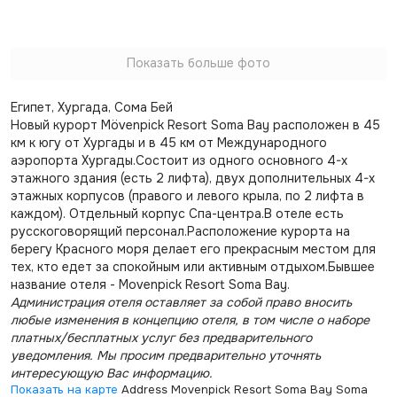
Показать больше фото
Египет, Хургада, Сома Бей
Новый курорт Mövenpick Resort Soma Bay расположен в 45
км к югу от Хургады и в 45 км от Международного
аэропорта Хургады.Состоит из одного основного 4-х
этажного здания (есть 2 лифта), двух дополнительных 4-х
этажных корпусов (правого и левого крыла, по 2 лифта в
каждом). Отдельный корпус Спа-центра.В отеле есть
русскоговорящий персонал.Расположение курорта на
берегу Красного моря делает его прекрасным местом для
тех, кто едет за спокойным или активным отдыхом.Бывшее
название отеля - Movenpick Resort Soma Bay.
Администрация отеля оставляет за собой право вносить
любые изменения в концепцию отеля, в том числе о наборе
платных/бесплатных услуг без предварительного
уведомления. Мы просим предварительно уточнять
интересующую Вас информацию.
Показать на карте
Address Movenpick Resort Soma Bay Soma