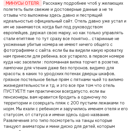
МИНУСЫ ОТЕЛЯ:
Расскажу подробнее чтоб у желающих
полететь были свежие и достоверные данные а не те
отзывы что выложены здесь давно и пестрящий
идеальностью официальный сайт. Отель давно уже устал и
им не занимаются, когда был под руководством
европейцев, держал свою марку, но как только управлять
стали египтяне то тут сразу все понятно... старинные не
ухоженные убитые номера не имеют ничего общего с
фотографиями с сайта. если бы вы видели какую кроватку
нам принесли для ребенка, все устарело, в первом номере
куда нас заселили : поломанная вилка торчит в розетке,
лампочки для чтения даже без потронов, видимо для
красоты, в каких то уродских потеках дверцы шкафов,
грязное постельное белье прям с пятнами чьей то вилимо
жизнедеятельности и тд. и это все при том что отель
ПУСТУЕТ!!! там практически всегдапусто, если вы
пенсионеры, вам нравится бродить а одиночку по
территории и созерцать пляж с 200 пустыми лежаками то
норм. Мы ехали с ребенком и заручились именем отеля и его
статусом, от статуса и имени здесь одно название.
Развлечения это типо посмотреть на танцы которые
танцуют аниматоры и мини диско для детей, которым