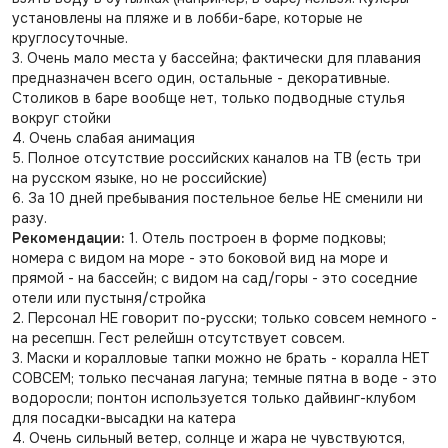
установлены на пляже и в лобби-баре, которые не
круглосуточные.
3. Очень мало места у бассейна; фактически для плавания
предназначен всего один, остальные - декоративные.
Столиков в баре вообще нет, только подводные стулья
вокруг стойки
4. Очень слабая анимация
5. Полное отсутствие российских каналов на ТВ (есть три
на русском языке, но не российские)
6. За 10 дней пребывания постельное белье НЕ сменили ни
разу.
Рекомендации:
1. Отель построен в форме подковы;
номера с видом на море - это боковой вид на море и
прямой - на бассейн; с видом на сад/горы - это соседние
отели или пустыня/стройка
2. Персонал НЕ говорит по-русски; только совсем немного -
на ресепшн. Гест релейшн отсутствует совсем.
3. Маски и коралловые тапки можно не брать - коралла НЕТ
СОВСЕМ; только песчаная лагуна; темные пятна в воде - это
водоросли; понтон используется только дайвинг-клубом
для посадки-высадки на катера
4. Очень сильный ветер, солнце и жара не чувствуются,