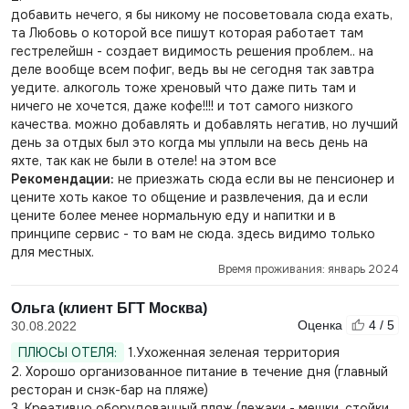
добавить нечего, я бы никому не посоветовала сюда ехать,
та Любовь о которой все пишут которая работает там
гестрелейшн - создает видимость решения проблем.. на
деле вообще всем пофиг, ведь вы не сегодня так завтра
уедите. алкоголь тоже хреновый что даже пить там и
ничего не хочется, даже кофе!!!! и тот самого низкого
качества. можно добавлять и добавлять негатив, но лучший
день за отдых был это когда мы уплыли на весь день на
яхте, так как не были в отеле! на этом все
Рекомендации:
не приезжать сюда если вы не пенсионер и
цените хоть какое то общение и развлечения, да и если
цените более менее нормальную еду и напитки и в
принципе сервис - то вам не сюда. здесь видимо только
для местных.
Время проживания: январь 2024
Ольга (клиент БГТ Москва)
Оценка
4 / 5
30.08.2022
ПЛЮСЫ ОТЕЛЯ:
1.Ухоженная зеленая территория
2. Хорошо организованное питание в течение дня (главный
ресторан и снэк-бар на пляже)
3. Креативно оборудованный пляж (лежаки - мешки, стойки