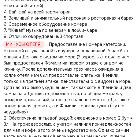
с питьевой водой)
4. Вай-фай на всей территории
5. Вежливый и внимательный персонал в ресторанах и барах
6. Современное оборудование номера
7. "Живая" музыка по вечерам в лобби- баре
8. Отлично оборудованный спортзал
МИНУСЫ ОТЕЛЯ:
1. Предоставление номера категории,
отличной от указанной в ваучере и оплаченной. У нас был
оплачен Делюкс с видом на море (3 взрослых), однако нам
был предоставлен Фэмили на первом этаже с видом на
клинику. После дополнительных трех часов ожидания в
холле отеля нам был предоставлен опять же Фэмили,
только на третьем этаже, действительно с видом на море.
Для нас это было ухудшением, так как хоть в Фэмили и две
комнаты, а Делюкс однокомнатный, но общий метраж у
номеров одинаковый, и третье спальное место в Делюксе -
полноценная кровать, а в Фэмили - раскладушка (жутко
неудобная)
2. Обеспечение питьевой водой: ежедневно в номер 2 бут =
3л. На троих взрослых, с учетом наличия принадлежностей
для чая и кофе, этого очень недостаточно. Однако самим
взять воду в бутылках (например, в баре) нельзя. Кулеры