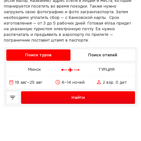
(если была), название/ адрес отеля в Индии и места, которые
планируется посетить во время поездки. Также нужно
загрузить свою фотографию и фото загранпаспорта. Затем
необходимо уплатить сбор — с банковской карты. Срок
изготовления — от 3 до 5 рабочих дней. Готовая eVisa придет
на указанную туристом электронную почту. Ее нужно
распечатать и предъявить в аэропорту по прилете —
пограничник поставит штамп в паспорте.
Поиск туров
Поиск отелей
Минск
ТУРЦИЯ
19 авг–25 авг
6–14 ночей
2 взр, 0 дет
Найти