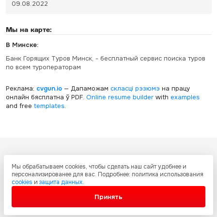
09.08.2022
Мы на карте:
В Минске:
Банк Горящих Туров Минск, - бесплатный сервис поиска туров
по всем туроператорам
Реклама:
cvgun.io
— Дапаможам
скласці рэзюмэ
на працу
онлайн бясплатна ў PDF.
Online resume builder
with
examples
and free
templates
.
Все ресурсы настоящего сайта, включая дизайн, текстовое и
Мы обрабатываем cookies, чтобы сделать наш сайт удобнее и
графическое содержание, структуру и оформление страниц защищены
персонализированее для вас. Подробнее: политика использования
международными соглашениями и законодательством Украины об
cookies
и
защита данных
.
охране авторских прав и интеллектуальной собственности. Любое
копирование и распространение материалов сайта без письменного
Принять
разрешения запрещено.