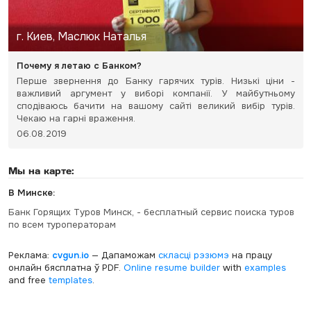
г. Киев, Маслюк Наталья
Почему я летаю с Банком?
Перше звернення до Банку гарячих турів. Низькі ціни -
важливий аргумент у виборі компанії. У майбутньому
сподіваюсь бачити на вашому сайті великий вибір турів.
Чекаю на гарні враження.
06.08.2019
Мы на карте:
В Минске:
Банк Горящих Туров Минск, - бесплатный сервис поиска туров
по всем туроператорам
Реклама:
cvgun.io
— Дапаможам
скласці рэзюмэ
на працу
онлайн бясплатна ў PDF.
Online resume builder
with
examples
and free
templates
.