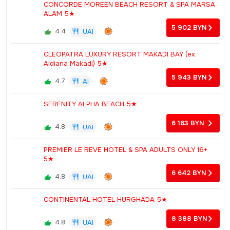
CONCORDE MOREEN BEACH RESORT & SPA MARSA
ALAM 5★
5 902
BYN
4.4
UAI
CLEOPATRA LUXURY RESORT MAKADI BAY (ex.
Aldiana Makadi) 5★
5 943
BYN
4.7
AI
SERENITY ALPHA BEACH 5★
6 163
BYN
4.8
UAI
PREMIER LE REVE HOTEL & SPA ADULTS ONLY 16+
5★
6 642
BYN
4.8
UAI
CONTINENTAL HOTEL HURGHADA 5★
8 388
BYN
4.8
UAI