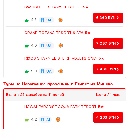
SWISSOTEL SHARM EL SHEIKH 5★
6 360
BYN
4.7
UAI
GRAND ROTANA RESORT & SPA 5★
7 087
BYN
4.9
UAI
RIXOS SHARM EL SHEIKH ADULTS ONLY 5★
7 489
BYN
5.0
UAI
Туры на Новогодние праздники в Египет из Минска
Вылет: 25 декабря на 11 ночей
Цена / 1 чел.
HAWAII PARADISE AQUA PARK RESORT 5★
4 203
BYN
4.2
AI