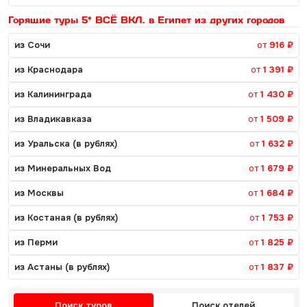
Горящие туры 5* ВСЁ ВКЛ. в Египет из других городов
из Сочи
от
916 ₽
из Краснодара
от
1 391 ₽
из Калининграда
от
1 430 ₽
из Владикавказа
от
1 509 ₽
из Уральска (в рублях)
от
1 632 ₽
из Минеральных Вод
от
1 679 ₽
из Москвы
от
1 684 ₽
из Костаная (в рублях)
от
1 753 ₽
из Перми
от
1 825 ₽
из Астаны (в рублях)
от
1 837 ₽
Поиск туров
Поиск отелей